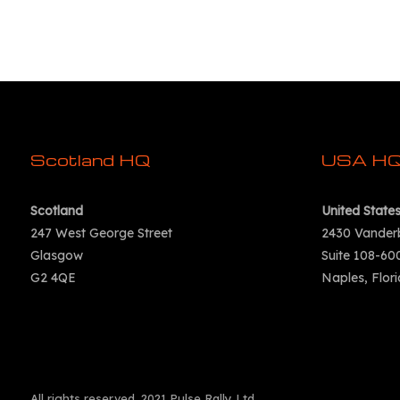
Scotland HQ
USA H
Scotland
United State
247 West George Street
2430 Vander
Glasgow
Suite 108-60
G2 4QE
Naples, Flor
All rights reserved. 2021 Pulse Rally Ltd