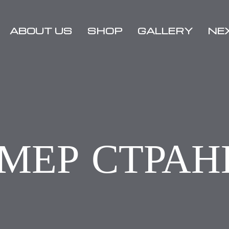
ABOUT US
SHOP
GALLERY
NE
Media
2021
Rallies
Charity
2020
Sponsors
Rallies
МЕР СТРА
2019
Rallies