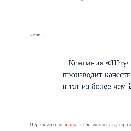
…или так:
Компания «Штуч
производит качест
штат из более че
Перейдите
в консоль
, чтобы удалить эту стра