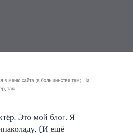
ся в меню сайта (в большинстве тем). На
р, так:
тёр. Это мой блог. Я
инаколаду. (И ещё