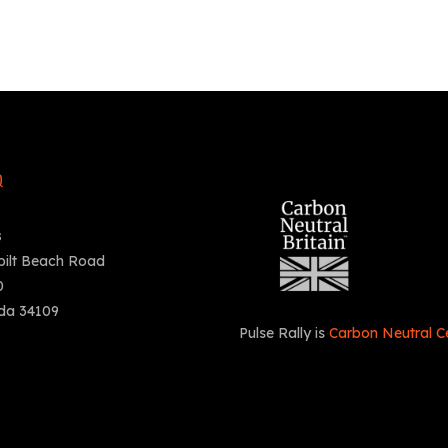
Q
s
bilt Beach Road
0
ida 34109
Pulse Rally is
Carbon Neutral Ce